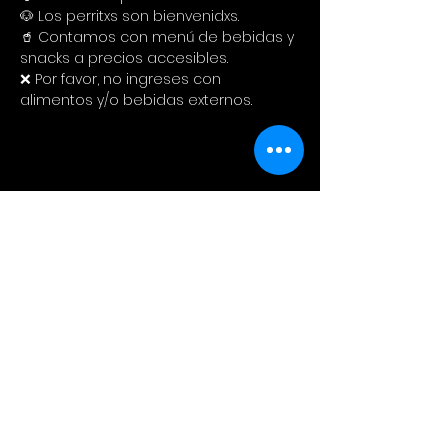
🐶 Los perritxs son bienvenidxs.
🥤 Contamos con menú de bebidas y 
snacks a precios accesibles. 
❌ Por favor, no ingreses con 
alimentos y/o bebidas externos.
Compartir este evento
Cinema Colectivo
Pelis al aire libre en su idioma
original + snacks + spot pet
friendly + tiendita de diseño local.