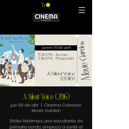
A Silent Voice (2016)
jue 09 de abr
  |  
Cinema Colectivo
Movie Garden
Shôko Nishimiya, una estudiante de
primaria sorda, empieza a sentir el