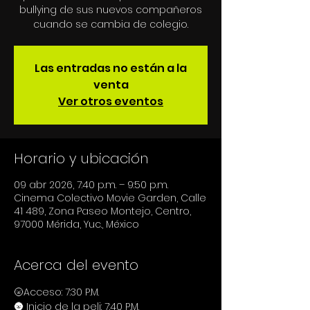
bullying de sus nuevos compañeros
cuando se cambia de colegio.
Las entradas no están a la
venta
Ver otros eventos
Horario y ubicación
09 abr 2026, 7:40 p.m. – 9:50 p.m.
Cinema Colectivo Movie Garden, Calle
41 489, Zona Paseo Montejo, Centro,
97000 Mérida, Yuc., México
Acerca del evento
🌝Acceso: 7:30 P.M.
🌚 Inicio de la peli: 7:40 P.M.