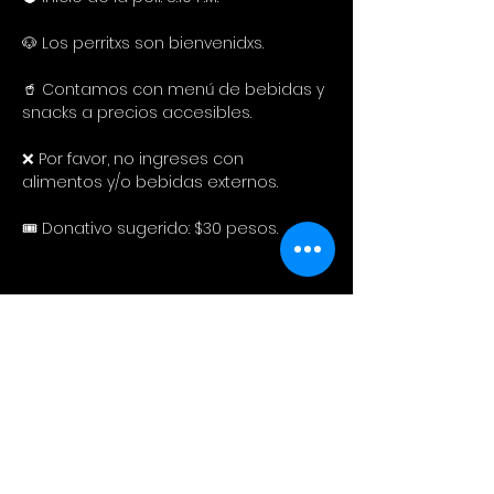
🐶 Los perritxs son bienvenidxs.
🥤 Contamos con menú de bebidas y 
snacks a precios accesibles. 
❌ Por favor, no ingreses con 
alimentos y/o bebidas externos.
🎟️ Donativo sugerido: $30 pesos.
Compartir este evento