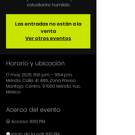
estudiante humilde.
Las entradas no están a la
venta
Ver otros eventos
Horario y ubicación
17 may 2025, 8:10 p.m. – 9:54 p.m.
Mérida, Calle 41 489, Zona Paseo
Montejo, Centro, 97000 Mérida, Yuc.,
México
Acerca del evento
🌝 Acceso: 8:00 P.M.
🌚 Inicio de la peli: 8:10 P.M.