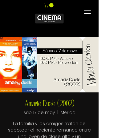
Amarte Duele (2002)
sáb 17 de may
  |  
Mérida
La familia y los amigos tratan de
sabotear el naciente romance entre
una joven de clase alta y un