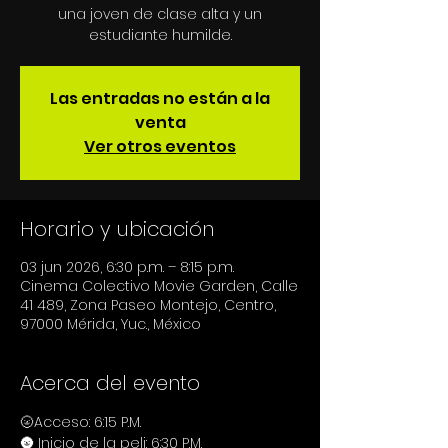
una joven de clase alta y un
estudiante humilde.
Las entradas no están a la
venta
Ver otros eventos
Horario y ubicación
03 jun 2026, 6:30 p.m. – 8:15 p.m.
Cinema Colectivo Movie Garden, Calle
41 489, Zona Paseo Montejo, Centro,
97000 Mérida, Yuc., México
Acerca del evento
🌝Acceso: 6:15 P.M.
🌚 Inicio de la peli: 6:30 P.M.