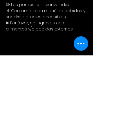
🐶 Los perritxs son bienvenidxs.
🥤 Contamos con menú de bebidas y 
snacks a precios accesibles. 
❌ Por favor, no ingreses con 
alimentos y/o bebidas externos.
Compartir este evento
Cinema Colectivo
Pelis al aire libre en su idioma
original + snacks + spot pet
friendly + tiendita de diseño local.