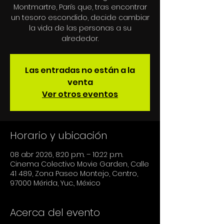
Montmartre, París que, tras encontrar
un tesoro escondido, decide cambiar
la vida de las personas a su
alrededor.
Las entradas no están a la
venta
Ver otros eventos
Horario y ubicación
08 abr 2026, 8:20 p.m. – 10:22 p.m.
Cinema Colectivo Movie Garden, Calle
41 489, Zona Paseo Montejo, Centro,
97000 Mérida, Yuc., México
Acerca del evento