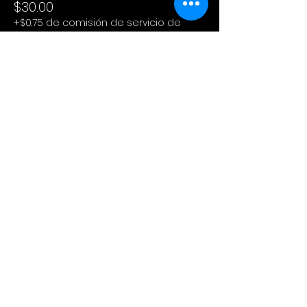
$30.00
+$0.75 de comisión de servicio de
entradas
Compartir este evento
Cinema Colectivo
Pelis al aire libre en su idioma
original + snacks + spot pet
friendly + tiendita de diseño local.