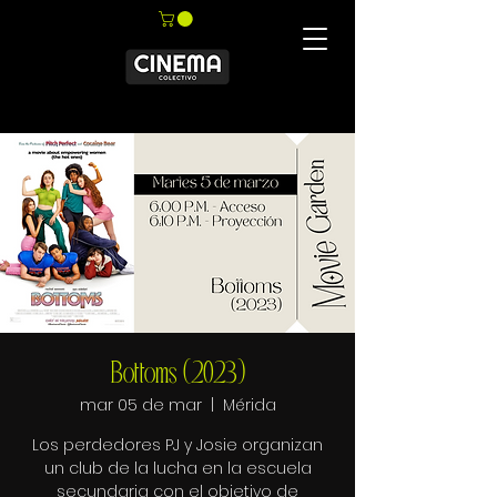
Bottoms (2023)
mar 05 de mar
  |  
Mérida
Los perdedores PJ y Josie organizan
un club de la lucha en la escuela
secundaria con el objetivo de