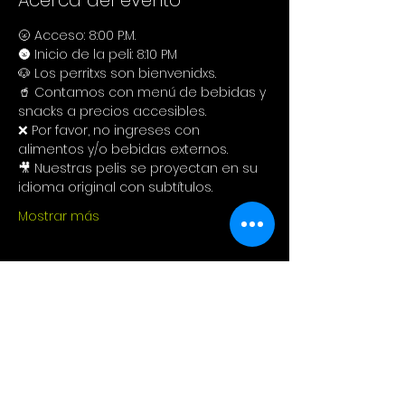
Acerca del evento
🌝 Acceso: 8:00 P.M.
🌚 Inicio de la peli: 8:10 PM
🐶 Los perritxs son bienvenidxs.
🥤 Contamos con menú de bebidas y 
snacks a precios accesibles.
❌ Por favor, no ingreses con 
alimentos y/o bebidas externos.
🎥 Nuestras pelis se proyectan en su 
idioma original con subtítulos.
Mostrar más
Compartir este evento