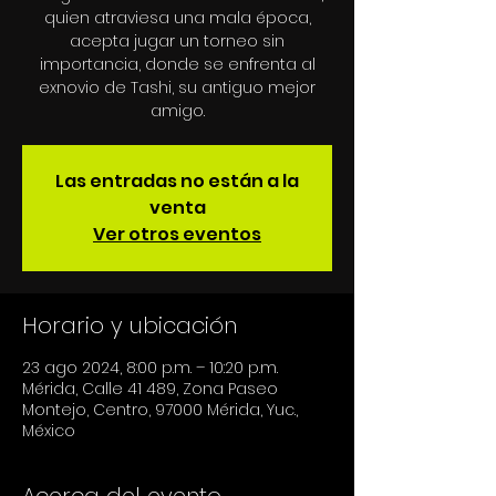
quien atraviesa una mala época,
acepta jugar un torneo sin
importancia, donde se enfrenta al
exnovio de Tashi, su antiguo mejor
Las entradas no están a la
venta
Ver otros eventos
Horario y ubicación
23 ago 2024, 8:00 p.m. – 10:20 p.m.
Mérida, Calle 41 489, Zona Paseo
Montejo, Centro, 97000 Mérida, Yuc.,
México