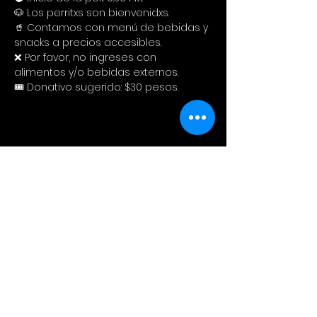
🐶 Los perritxs son bienvenidxs.
🥤 Contamos con menú de bebidas y 
snacks a precios accesibles. 
❌ Por favor, no ingreses con 
alimentos y/o bebidas externos.
🎟️ Donativo sugerido: $30 pesos.
Compartir este evento
Cinema Colectivo
Pelis al aire libre en su idioma
original + snacks + spot pet