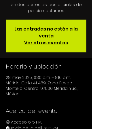
en dos partes de dos oficiales de
policía nocturnos.
Las entradas no están a la
venta
Ver otros eventos
Horario y ubicación
28 may 2025, 6:30 p.m. – 8:10 p.m.
Mérida, Calle 41 489, Zona Paseo
Montejo, Centro, 97000 Mérida, Yuc.,
México
Acerca del evento
🌝 Acceso: 6:15 P.M.
🌚 Inicio de la peli: 6:30 P.M.