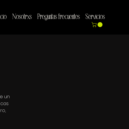
icio
Nosotrxs
Preguntas frecuentes
Servicios
de un
hicas
ro,