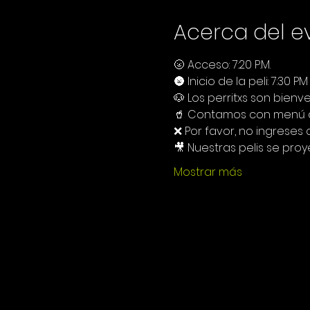
Acerca del e
🌝 Acceso: 7:20 P.M.
🌚 Inicio de la peli: 7:30 PM
🐶 Los perritxs son bienve
🥤 Contamos con menú de
❌ Por favor, no ingreses
🎥 Nuestras pelis se proy
Mostrar más