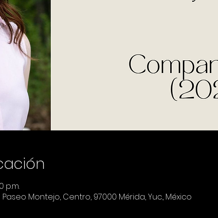
icación
0 p.m.
a Paseo Montejo, Centro, 97000 Mérida, Yuc., México