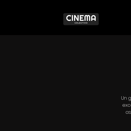
Un g
excé
as