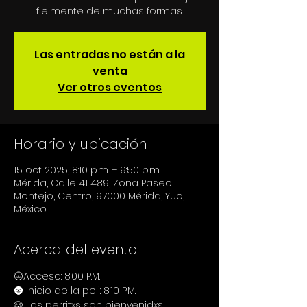
fielmente de muchas formas.
Las entradas no están a la
venta
Ver otros eventos
Horario y ubicación
15 oct 2025, 8:10 p.m. – 9:50 p.m.
Mérida, Calle 41 489, Zona Paseo
Montejo, Centro, 97000 Mérida, Yuc.,
México
Acerca del evento
🌝Acceso: 8:00 P.M.
🌚 Inicio de la peli: 8:10 P.M.
🐶 Los perritxs son bienvenidxs.