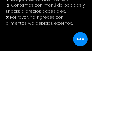
🥤 Contamos con menú de bebidas y 
snacks a precios accesibles. 
❌ Por favor, no ingreses con 
alimentos y/o bebidas externos.
Compartir este evento
Cinema Colectivo
Pelis al aire libre en su idioma
original + snacks + spot pet
friendly + tiendita de diseño local.