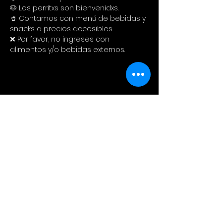
🐶 Los perritxs son bienvenidxs.
🥤 Contamos con menú de bebidas y 
snacks a precios accesibles. 
❌ Por favor, no ingreses con 
alimentos y/o bebidas externos.
Compartir este evento
Cinema Colectivo
Pelis al aire libre en su idioma
original + snacks + spot pet
friendly + tiendita de diseño local.