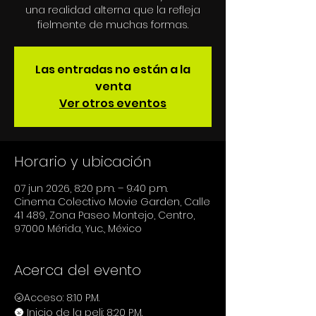
una realidad alterna que la refleja
fielmente de muchas formas.
Las entradas no están a la
venta
Ver otros eventos
Horario y ubicación
07 jun 2026, 8:20 p.m. – 9:40 p.m.
Cinema Colectivo Movie Garden, Calle
41 489, Zona Paseo Montejo, Centro,
97000 Mérida, Yuc., México
Acerca del evento
🌝Acceso: 8:10 P.M.
🌚 Inicio de la peli: 8:20 P.M.