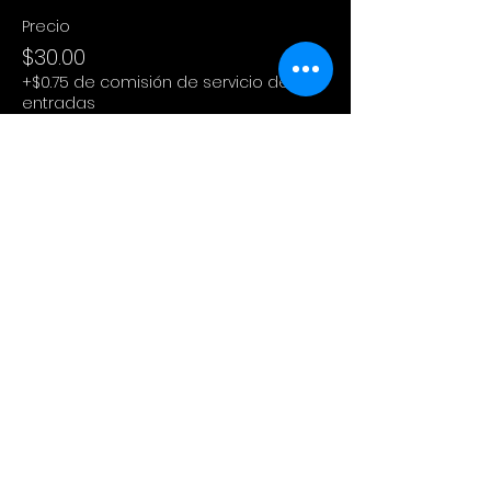
Precio
$30.00
+$0.75 de comisión de servicio de
entradas
Este evento está agotado
Compartir este evento
Cinema Colectivo