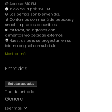
🌝 Acceso: 8:10 P.M.
🌚 Inicio de la peli: 8:20 PM
🐶 Los perritxs son bienvenidxs.
🥤 Contamos con menú de bebidas y 
snacks a precios accesibles.
❌ Por favor, no ingreses con 
alimentos y/o bebidas externos.
🎥 Nuestras pelis se proyectan en su 
idioma original con subtítulos.
Mostrar más
Entradas
Entradas agotadas
Tipo de entrada
General
Leer más