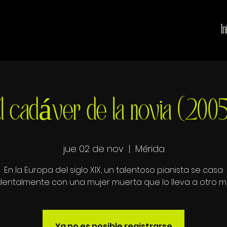
In
l cadáver de la novia (200
jue 02 de nov
  |  
Mérida
En la Europa del siglo XIX, un talentoso pianista se casa
Ya no es posible registrarse