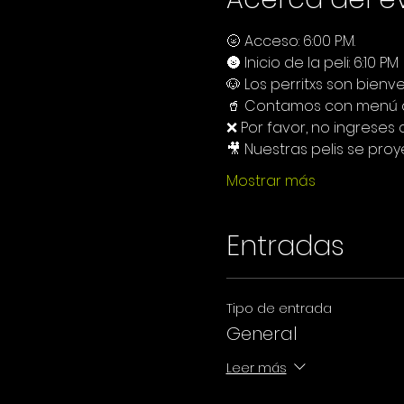
🌝 Acceso: 6:00 P.M.
🌚 Inicio de la peli: 6:10 PM
🐶 Los perritxs son bienve
🥤 Contamos con menú de
❌ Por favor, no ingreses
🎥 Nuestras pelis se proy
Mostrar más
Entradas
Tipo de entrada
General
Leer más