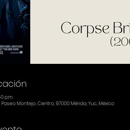
icación
40 p.m.
a Paseo Montejo, Centro, 97000 Mérida, Yuc., México
vento