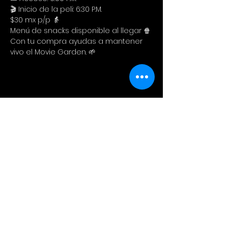
🎬 Inicio de la peli: 6:30 P.M.
$30 mx p/p 👵
Menú de snacks disponible al llegar 🍿
Con tu compra ayudas a mantener 
vivo el Movie Garden. 🌱
Compartir este evento
Cinema Colectivo
Pelis al aire libre en su idioma
original + snacks + spot pet
friendly + tiendita de diseño local.