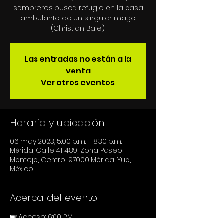
sombreros busca refugio en la casa
ambulante de un singular mago
(Christian Bale).
Las entradas no están a la
venta
Ver otros eventos
Horario y ubicación
06 may 2023, 5:00 p.m. – 8:30 p.m.
Mérida, Calle 41 489, Zona Paseo
Montejo, Centro, 97000 Mérida, Yuc.,
México
Acerca del evento
🎟 Acceso: 6:00 P.M.