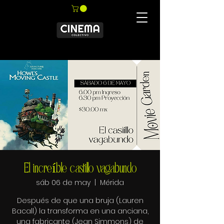
El increíble castillo vagabundo
sáb 06 de may
  |  
Mérida
Después de que una bruja (Lauren
Bacall) la transforma en una anciana,
una fabricante (Jean Simmons) de