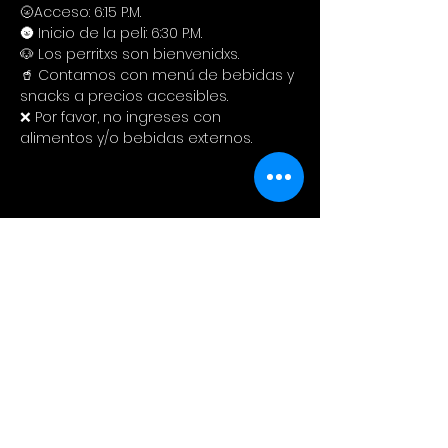
🌝Acceso: 6:15 P.M.
🌚 Inicio de la peli: 6:30 P.M.
🐶 Los perritxs son bienvenidxs.
🥤 Contamos con menú de bebidas y 
snacks a precios accesibles. 
❌ Por favor, no ingreses con 
alimentos y/o bebidas externos.
Compartir este evento
Cinema Colectivo
Pelis al aire libre en su idioma