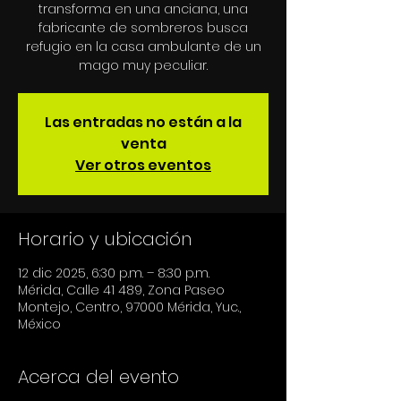
transforma en una anciana, una
fabricante de sombreros busca
refugio en la casa ambulante de un
mago muy peculiar.
Las entradas no están a la
venta
Ver otros eventos
Horario y ubicación
12 dic 2025, 6:30 p.m. – 8:30 p.m.
Mérida, Calle 41 489, Zona Paseo
Montejo, Centro, 97000 Mérida, Yuc.,
México
Acerca del evento