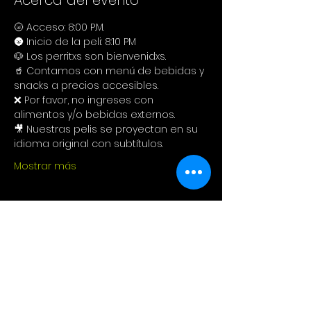
Acerca del evento
🌝 Acceso: 8:00 P.M.
🌚 Inicio de la peli: 8:10 PM
🐶 Los perritxs son bienvenidxs.
🥤 Contamos con menú de bebidas y 
snacks a precios accesibles. 
❌ Por favor, no ingreses con 
alimentos y/o bebidas externos. 
🎥 Nuestras pelis se proyectan en su 
idioma original con subtítulos.
Mostrar más
Compartir este evento