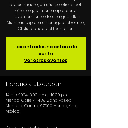
de su madre, un sádico oficial del
Ejército que intenta aplastar el
levantamiento de una guerrilla.
Mientras explora un antiguo laberinto,
Ofelia conoce al fauno Pan.
Las entradas no están a la
venta
Ver otros eventos
Horario y ubicación
14 dic 2024, 8:00 p.m. – 10:00 p.m.
Mérida, Calle 41 489, Zona Paseo
Montejo, Centro, 97000 Mérida, Yuc.,
México