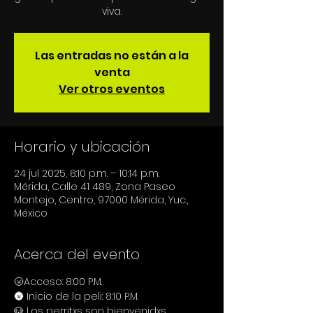
viva.
Las entradas no están a la
venta
Ver otros eventos
Horario y ubicación
24 jul 2025, 8:10 p.m. – 10:14 p.m.
Mérida, Calle 41 489, Zona Paseo
Montejo, Centro, 97000 Mérida, Yuc.,
México
Acerca del evento
🌝Acceso: 8:00 P.M.
🌚 Inicio de la peli: 8:10 P.M.
🐶 Los perritxs son bienvenidxs.