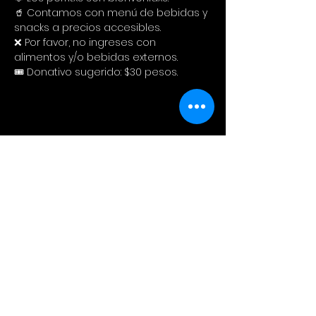
🥤 Contamos con menú de bebidas y 
snacks a precios accesibles. 
❌ Por favor, no ingreses con 
alimentos y/o bebidas externos.
🎟️ Donativo sugerido: $30 pesos.
Compartir este evento
Cinema Colectivo
Pelis al aire libre en su idioma
original + snacks + spot pet
friendly + tiendita de diseño local.