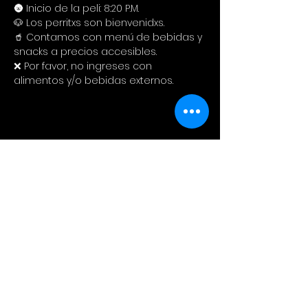
🌚 Inicio de la peli: 8:20 P.M.
🐶 Los perritxs son bienvenidxs.
🥤 Contamos con menú de bebidas y 
snacks a precios accesibles. 
❌ Por favor, no ingreses con 
alimentos y/o bebidas externos.
Compartir este evento
Cinema Colectivo
Pelis al aire libre en su idioma
original + snacks + spot pet