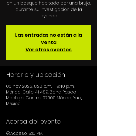
en un bosque habitado por una bruja,
durante su investigación de la
leyenda.
Las entradas no están a la
venta
Ver otros eventos
Horario y ubicación
05 nov 2025, 8:20 p.m. – 9:40 p.m.
Mérida, Calle 41 489, Zona Paseo
Montejo, Centro, 97000 Mérida, Yuc.,
México
Acerca del evento
🌝Acceso: 8:15 P.M.