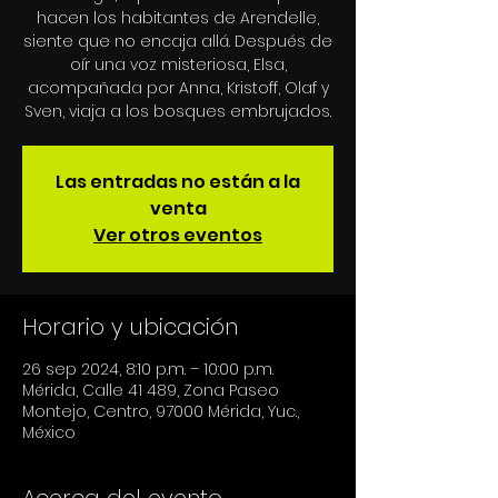
hacen los habitantes de Arendelle,
siente que no encaja allá. Después de
oír una voz misteriosa, Elsa,
acompañada por Anna, Kristoff, Olaf y
Sven, viaja a los bosques embrujados.
Las entradas no están a la
venta
Ver otros eventos
Horario y ubicación
26 sep 2024, 8:10 p.m. – 10:00 p.m.
Mérida, Calle 41 489, Zona Paseo
Montejo, Centro, 97000 Mérida, Yuc.,
México