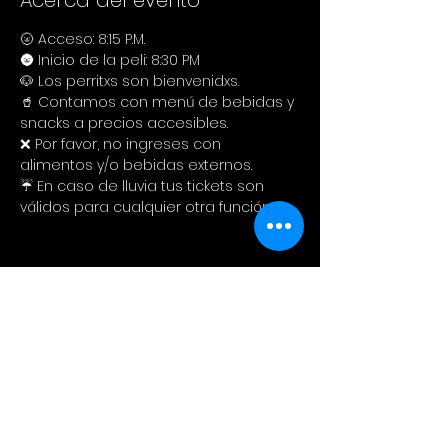
Acerca del evento
🌝 Acceso: 8:15 P.M.
🌚 Inicio de la peli: 8:30 PM
🐶 Los perritxs son bienvenidxs.
🥤 Contamos con menú de bebidas y 
snacks a precios accesibles.
❌ Por favor, no ingreses con 
alimentos y/o bebidas externos.
☔ En caso de lluvia tus tickets son 
válidos para cualquier otra función.
Compartir este evento