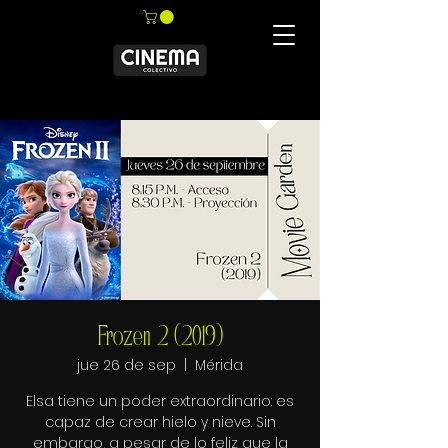
Frozen 2 (2019)
jue 26 de sep
  |  
Mérida
Elsa tiene un poder extraordinario: es
capaz de crear hielo y nieve. Sin
embargo, a pesar de lo feliz que la