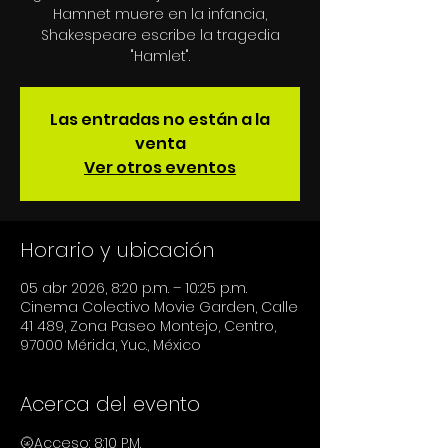
Hamnet muere en la infancia,
Shakespeare escribe la tragedia
"Hamlet".
Las entradas no están a la
venta
Ver otros eventos
Horario y ubicación
05 abr 2026, 8:20 p.m. – 10:25 p.m.
Cinema Colectivo Movie Garden, Calle
41 489, Zona Paseo Montejo, Centro,
97000 Mérida, Yuc., México
Acerca del evento
🌝Acceso: 8:10 P.M.