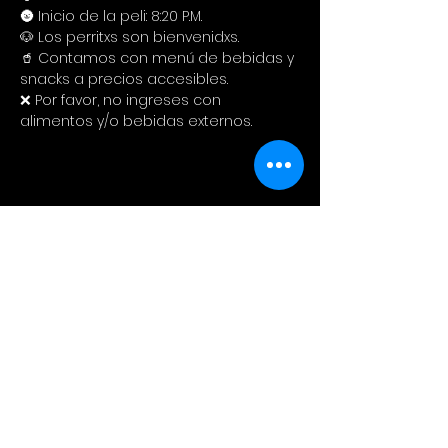
🌚 Inicio de la peli: 8:20 P.M.
🐶 Los perritxs son bienvenidxs.
🥤 Contamos con menú de bebidas y 
snacks a precios accesibles. 
❌ Por favor, no ingreses con 
alimentos y/o bebidas externos.
Compartir este evento
Cinema Colectivo
Pelis al aire libre en su idioma
original + snacks + spot pet