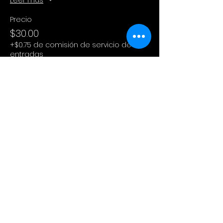
Precio
$30.00
+$0.75 de comisión de servicio de
entradas
Este evento está agotado
Compartir este evento
Cinema Colectivo