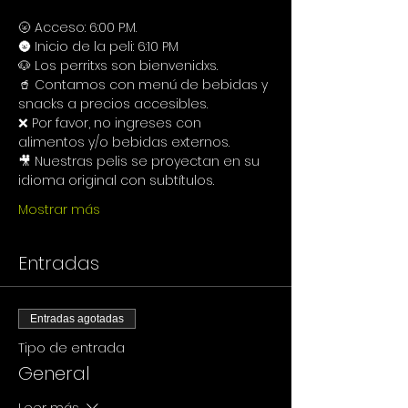
🌝 Acceso: 6:00 P.M.
🌚 Inicio de la peli: 6:10 PM
🐶 Los perritxs son bienvenidxs.
🥤 Contamos con menú de bebidas y 
snacks a precios accesibles.
❌ Por favor, no ingreses con 
alimentos y/o bebidas externos.
🎥 Nuestras pelis se proyectan en su 
idioma original con subtítulos.
Mostrar más
Entradas
Entradas agotadas
Tipo de entrada
General
Leer más