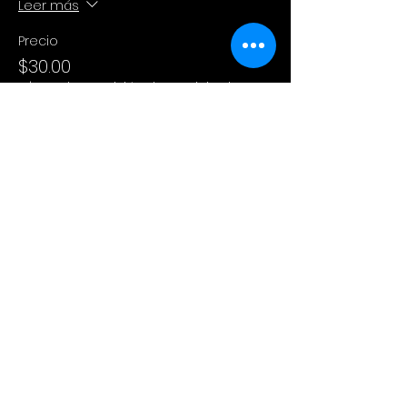
Leer más
Precio
$30.00
+$0.75 de comisión de servicio de
entradas
Compartir este evento
Cinema Colectivo
Pelis al aire libre en su idioma