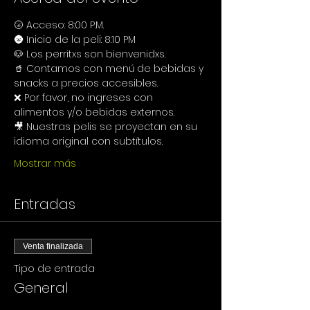
🌝 Acceso: 8:00 P.M.
🌚 Inicio de la peli: 8:10 PM
🐶 Los perritxs son bienvenidxs.
🥤 Contamos con menú de bebidas y 
snacks a precios accesibles.
❌ Por favor, no ingreses con 
alimentos y/o bebidas externos.
🎥 Nuestras pelis se proyectan en su 
idioma original con subtítulos.
Mostrar más
Entradas
Venta finalizada
Tipo de entrada
General