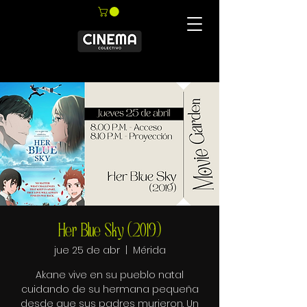
Her Blue Sky (2019)
jue 25 de abr
  |  
Mérida
Akane vive en su pueblo natal
cuidando de su hermana pequeña
desde que sus padres murieron. Un