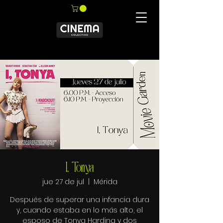
I, Tonya
jue 27 de jul
  |  
Mérida
Después de superar una infancia dura
y, cuando estaba en lo más alto, el
esposo de Tonya Harding y dos