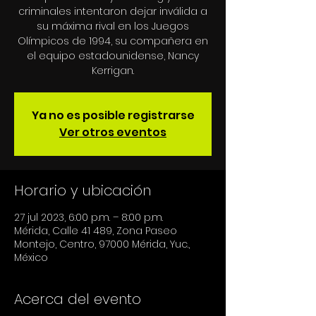
criminales intentaron dejar inválida a
su máxima rival en los Juegos
Olímpicos de 1994, su compañera en
el equipo estadounidense, Nancy
Kerrigan.
Ya no es posible registrarse
Ver otros eventos
Horario y ubicación
27 jul 2023, 6:00 p.m. – 8:00 p.m.
Mérida, Calle 41 489, Zona Paseo
Montejo, Centro, 97000 Mérida, Yuc.,
México
Acerca del evento