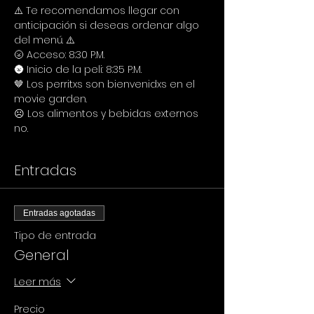
⚠️ Te recomendamos llegar con 
anticipación si deseas ordenar algo 
del menú. ⚠️
🌝 Acceso: 8:30 P.M.
🌚 Inicio de la peli: 8:35 P.M.
🤎 Los perritxs son bienvenidxs en el 
movie garden.
☹️ Los alimentos y bebidas externos 
no.
Entradas
Entradas agotadas
Tipo de entrada
General
Leer más
Precio