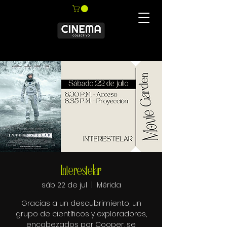
Interestelar
sáb 22 de jul
  |  
Mérida
Gracias a un descubrimiento, un
grupo de científicos y exploradores,
encabezados por Cooper, se