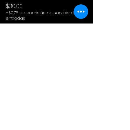
$30.00
+$0.75 de comisión de servicio de
entradas
Este evento está agotado
Compartir este evento
Cinema Colectivo
Pelis al aire libre en su idioma
original + snacks + spot pet