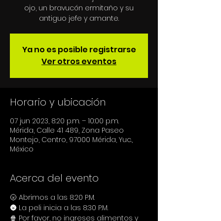
ojo, un bravucón ermitaño y su
antiguo jefe y amante.
Ya no es posible registrarse
Ver otros eventos
Horario y ubicación
07 jun 2023, 8:20 p.m. – 10:00 p.m.
Mérida, Calle 41 489, Zona Paseo
Montejo, Centro, 97000 Mérida, Yuc.,
México
Acerca del evento
🌝 Abrimos a las 8:20 P.M.
🌚 La peli inicia a las 8:30 P.M.
🍿 Por favor, no ingreses alimentos y 