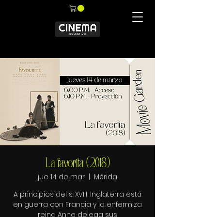
La favorita (2018)
jue 14 de mar
  |  
Mérida
A principios del s. XVIII, Inglaterra está
en guerra con Francia y la enfermiza
reina Anne delega sus