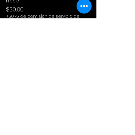
Precio
$30.00
+$0.75 de comisión de servicio de
entradas
Compartir este evento
Cinema Colectivo
Pelis al aire libre en su idioma
original + snacks + spot pet
friendly + tiendita de diseño local.