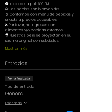
🌚 Inicio de la peli: 6:10 PM
🐶 Los perritxs son bienvenidxs.
🥤 Contamos con menú de bebidas y 
snacks a precios accesibles.
❌ Por favor, no ingreses con 
alimentos y/o bebidas externos.
🎥 Nuestras pelis se proyectan en su 
idioma original con subtítulos.
Mostrar más
Entradas
Venta finalizada
Tipo de entrada
General
Leer más