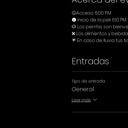
🌝Acceso: 6:00 P.M.
🌚 Inicio de la peli: 6:10 PM
🐶 Los perritxs son bienve
❌ Los alimentos y bebida
☔ En caso de lluvia tus t
Entradas
Tipo de entrada
General
Leer más