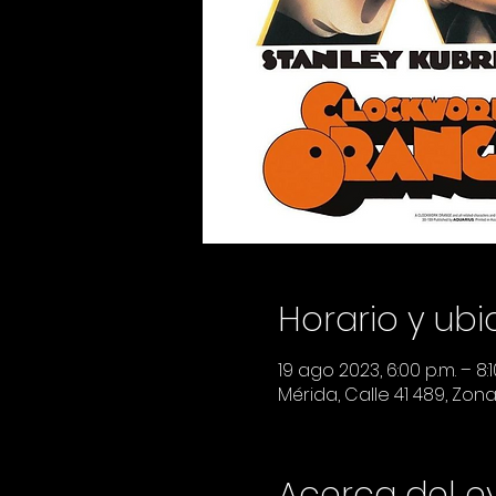
Horario y ub
19 ago 2023, 6:00 p.m. – 8:1
Mérida, Calle 41 489, Zon
Acerca del e