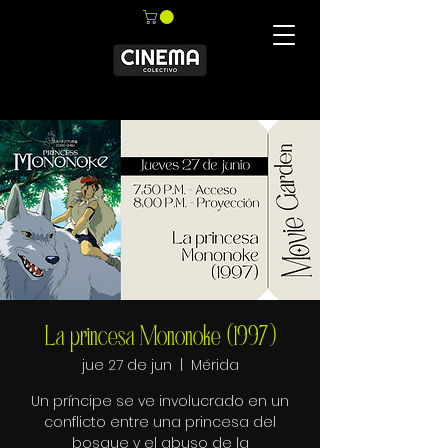
La princesa Mononoke (1997)
jue 27 de jun
  |  
Mérida
Un príncipe se ve involucrado en un
conflicto entre una princesa del
bosque y el abuso de la