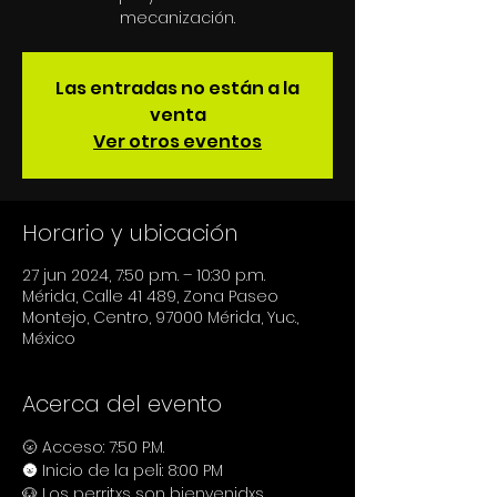
Las entradas no están a la
venta
Ver otros eventos
Horario y ubicación
27 jun 2024, 7:50 p.m. – 10:30 p.m.
Mérida, Calle 41 489, Zona Paseo
Montejo, Centro, 97000 Mérida, Yuc.,
México
Acerca del evento
🌝 Acceso: 7:50 P.M.
🌚 Inicio de la peli: 8:00 PM
🐶 Los perritxs son bienvenidxs.