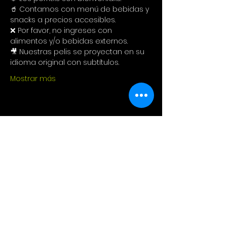
🥤 Contamos con menú de bebidas y 
snacks a precios accesibles.
❌ Por favor, no ingreses con 
alimentos y/o bebidas externos.
🎥 Nuestras pelis se proyectan en su 
idioma original con subtítulos.
Mostrar más
Compartir este evento
Cinema Colectivo