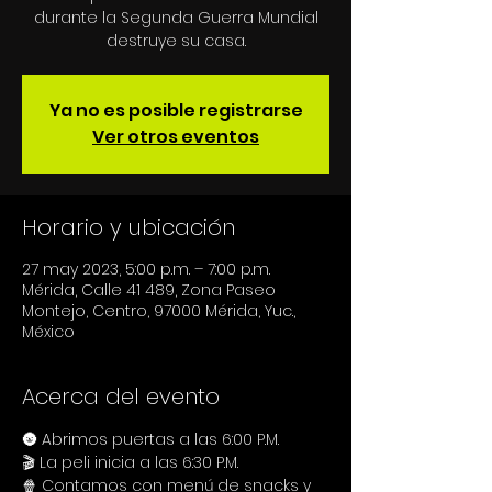
durante la Segunda Guerra Mundial
destruye su casa.
Ya no es posible registrarse
Ver otros eventos
Horario y ubicación
27 may 2023, 5:00 p.m. – 7:00 p.m.
Mérida, Calle 41 489, Zona Paseo
Montejo, Centro, 97000 Mérida, Yuc.,
México
Acerca del evento
🌚 Abrimos puertas a las 6:00 P.M.
🎬 La peli inicia a las 6:30 P.M.
🍿 Contamos con menú de snacks y 