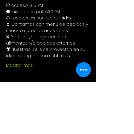
🌝 Acceso: 6:15 P.M.
🌚 Inicio de la peli: 6:30 PM
🐶 Los perritxs son bienvenidxs.
🥤 Contamos con menú de bebidas y 
snacks a precios accesibles. 
❌ Por favor, no ingreses con 
alimentos y/o bebidas externos. 
🎥 Nuestras pelis se proyectan en su 
idioma original con subtítulos.
Mostrar más
Compartir este evento