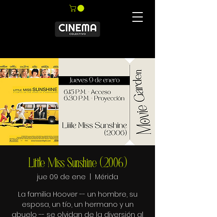
Little Miss Sunshine (2006)
jue 09 de ene
  |  
Mérida
La familia Hoover -- un hombre, su
esposa, un tío, un hermano y un
abuelo -- se olvidan de la diversión al