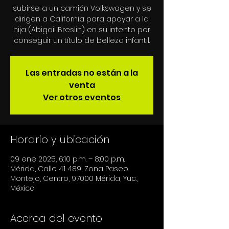
subirse a un camión Volkswagen y se
dirigen a California para apoyar a la
hija (Abigail Breslin) en su intento por
Las entradas no están a la
venta
Ver otros eventos
Horario y ubicación
09 ene 2025, 6:10 p.m. – 8:00 p.m.
Mérida, Calle 41 489, Zona Paseo
Montejo, Centro, 97000 Mérida, Yuc.,
México
Acerca del evento