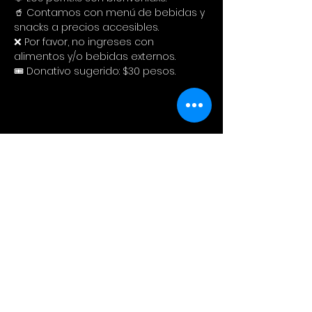
🥤 Contamos con menú de bebidas y 
snacks a precios accesibles. 
❌ Por favor, no ingreses con 
alimentos y/o bebidas externos.
🎟️ Donativo sugerido: $30 pesos.
Compartir este evento
Cinema Colectivo
Pelis al aire libre en su idioma
original + snacks + spot pet
friendly + tiendita de diseño local.