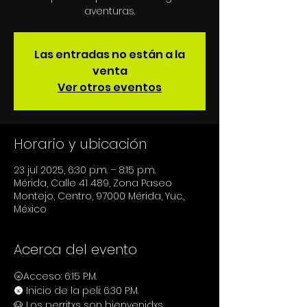
aventuras.
Las entradas no están a la
venta
Ver otros eventos
Horario y ubicación
23 jul 2025, 6:30 p.m. – 8:15 p.m.
Mérida, Calle 41 489, Zona Paseo
Montejo, Centro, 97000 Mérida, Yuc.,
México
Acerca del evento
🌝Acceso: 6:15 P.M.
🌚 Inicio de la peli: 6:30 P.M.
🐶 Los perritxs son bienvenidxs.