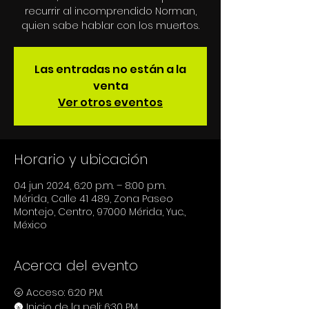
recurrir al incomprendido Norman,
Las entradas no están a la
venta
Ver otros eventos
Horario y ubicación
04 jun 2024, 6:20 p.m. – 8:00 p.m.
Mérida, Calle 41 489, Zona Paseo
Montejo, Centro, 97000 Mérida, Yuc.,
México
Acerca del evento
🌝 Acceso: 6:20 P.M.
🌚 Inicio de la peli: 6:30 PM