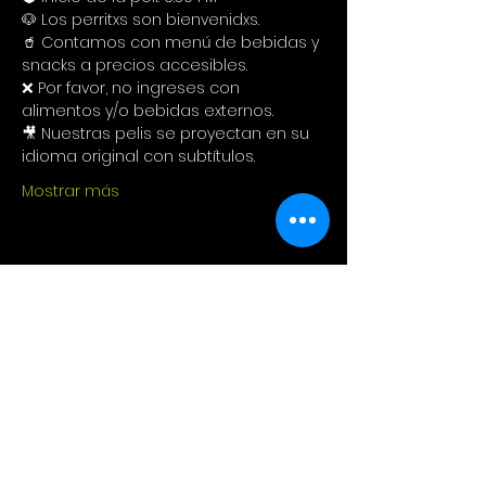
🐶 Los perritxs son bienvenidxs.
🥤 Contamos con menú de bebidas y 
snacks a precios accesibles.
❌ Por favor, no ingreses con 
alimentos y/o bebidas externos.
🎥 Nuestras pelis se proyectan en su 
idioma original con subtítulos.
Mostrar más
Compartir este evento
Cinema Colectivo