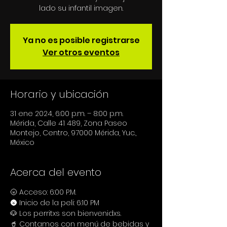
Ya no es posible registrarse
Ver otros eventos
Horario y ubicación
31 ene 2024, 6:00 p.m. – 8:00 p.m.
Mérida, Calle 41 489, Zona Paseo
Montejo, Centro, 97000 Mérida, Yuc.,
México
Acerca del evento
🌝 Acceso: 6:00 P.M.
🌚 Inicio de la peli: 6:10 PM
🐶 Los perritxs son bienvenidxs.
🥤 Contamos con menú de bebidas y 