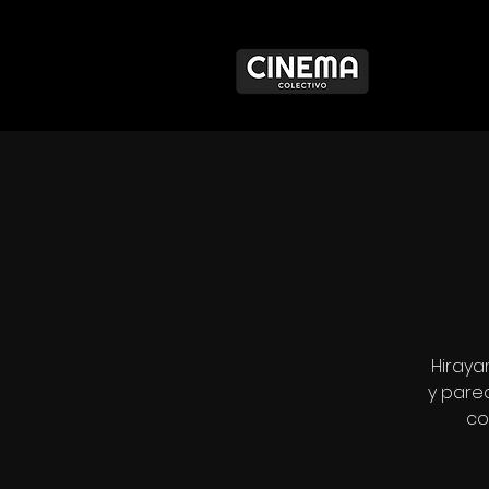
Hiraya
y parec
co