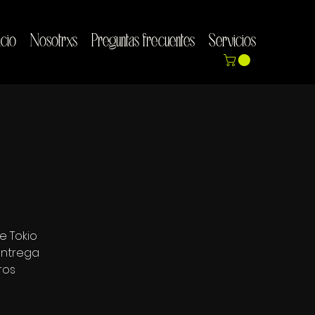
icio
Nosotrxs
Preguntas frecuentes
Servicios
e Tokio
entrega
ros