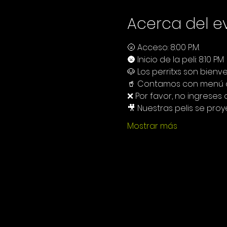
Acerca del e
🌝 Acceso: 8:00 P.M.
🌚 Inicio de la peli: 8:10 PM
🐶 Los perritxs son bienve
🥤 Contamos con menú de
❌ Por favor, no ingreses
🎥 Nuestras pelis se proy
Mostrar más