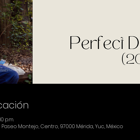
icación
10 p.m.
a Paseo Montejo, Centro, 97000 Mérida, Yuc., México