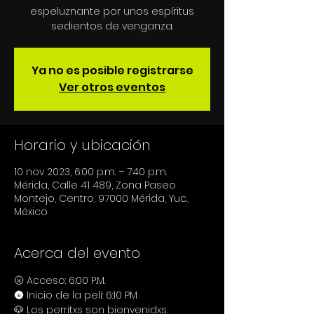
espeluznante por unos espíritus
Ya no es posible registrarse
Ver otros eventos
Horario y ubicación
10 nov 2023, 6:00 p.m. – 7:40 p.m.
Mérida, Calle 41 489, Zona Paseo
Montejo, Centro, 97000 Mérida, Yuc.,
México
Acerca del evento
🌝 Acceso: 6:00 P.M.
🌚 Inicio de la peli: 6:10 PM
🐶 Los perritxs son bienvenidxs.