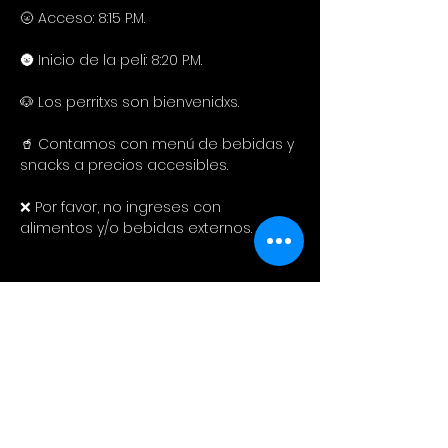
🌝 Acceso: 8:15 P.M.
🌚 Inicio de la peli: 8:20 P.M.
🐶 Los perritxs son bienvenidxs.
🥤 Contamos con menú de bebidas y 
snacks a precios accesibles. 
❌ Por favor, no ingreses con 
alimentos y/o bebidas externos.
Compartir este evento