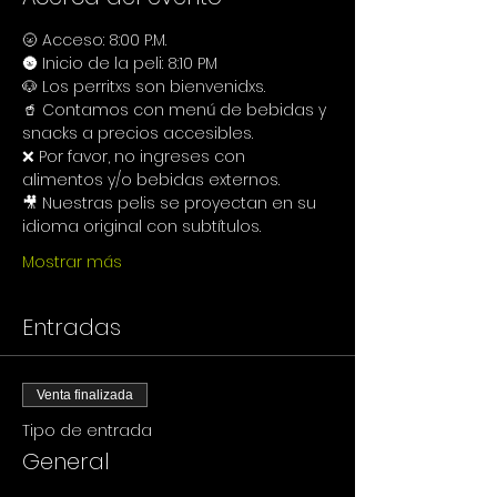
🌝 Acceso: 8:00 P.M.
🌚 Inicio de la peli: 8:10 PM
🐶 Los perritxs son bienvenidxs.
🥤 Contamos con menú de bebidas y 
snacks a precios accesibles.
❌ Por favor, no ingreses con 
alimentos y/o bebidas externos.
🎥 Nuestras pelis se proyectan en su 
idioma original con subtítulos.
Mostrar más
Entradas
Venta finalizada
Tipo de entrada
General