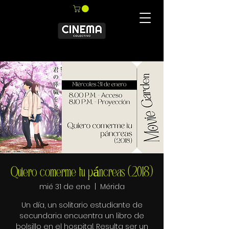
Quiero comerme tu páncreas (2018)
mié 31 de ene
  |  
Mérida
Un día, un solitario estudiante de
secundaria encuentra un libro de
bolsillo en el hospital. Resulta ser un