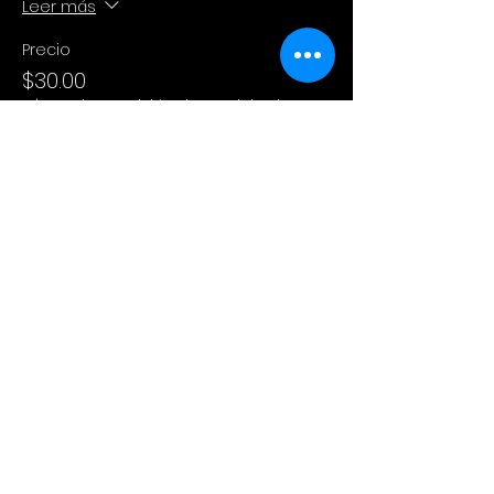
Leer más
Precio
$30.00
+$0.75 de comisión de servicio de
entradas
Compartir este evento
Cinema Colectivo
Pelis al aire libre en su idioma