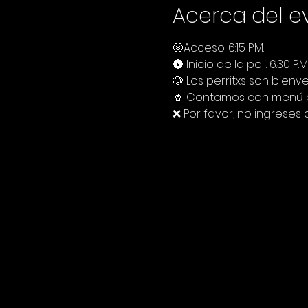
Acerca del e
🌝Acceso: 6:15 P.M.
🌚 Inicio de la peli: 6:30 P.M
🐶 Los perritxs son bienve
🥤 Contamos con menú de
❌ Por favor, no ingreses