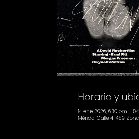
Horario y ub
14 ene 2026, 6:30 p.m. – 8:4
Mérida, Calle 41 489, Zon