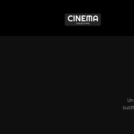
Un
sust