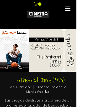
The Basketball Diaries (1995)
vie 17 de abr
  |  
Cinema Colectivo
Movie Garden
Las drogas destruyen la carrera de un
prometedor jugador de basquetbol y