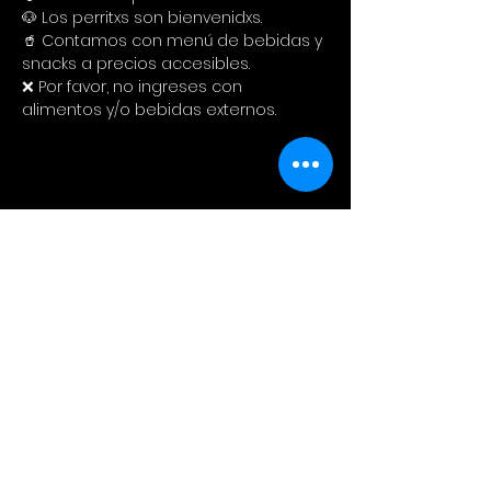
🐶 Los perritxs son bienvenidxs.
🥤 Contamos con menú de bebidas y 
snacks a precios accesibles. 
❌ Por favor, no ingreses con 
alimentos y/o bebidas externos.
Compartir este evento
Cinema Colectivo
Pelis al aire libre en su idioma
original + snacks + spot pet
friendly + tiendita de diseño local.