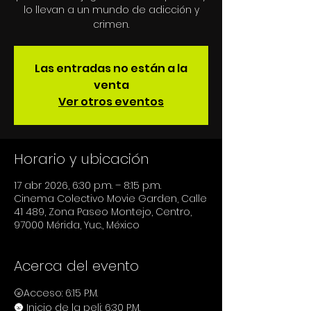
lo llevan a un mundo de adicción y
crimen.
Las entradas no están a la
venta
Ver otros eventos
Horario y ubicación
17 abr 2026, 6:30 p.m. – 8:15 p.m.
Cinema Colectivo Movie Garden, Calle
41 489, Zona Paseo Montejo, Centro,
97000 Mérida, Yuc., México
Acerca del evento
🌝Acceso: 6:15 P.M.
🌚 Inicio de la peli: 6:30 P.M.