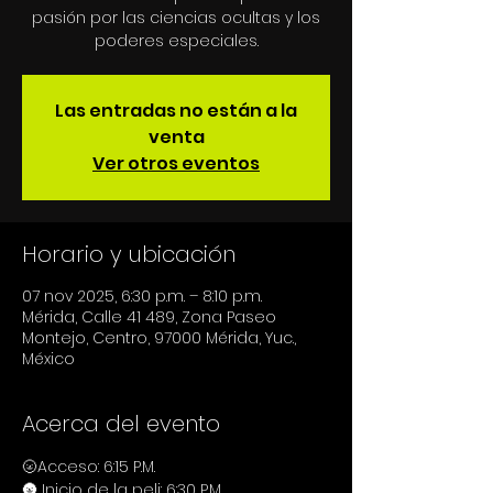
pasión por las ciencias ocultas y los
poderes especiales.
Las entradas no están a la
venta
Ver otros eventos
Horario y ubicación
07 nov 2025, 6:30 p.m. – 8:10 p.m.
Mérida, Calle 41 489, Zona Paseo
Montejo, Centro, 97000 Mérida, Yuc.,
México
Acerca del evento
🌝Acceso: 6:15 P.M.
🌚 Inicio de la peli: 6:30 P.M.