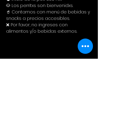
🐶 Los perritxs son bienvenidxs.
🥤 Contamos con menú de bebidas y 
snacks a precios accesibles. 
❌ Por favor, no ingreses con 
alimentos y/o bebidas externos.
Compartir este evento
Cinema Colectivo
Pelis al aire libre en su idioma
original + snacks + spot pet
friendly + tiendita de diseño local.