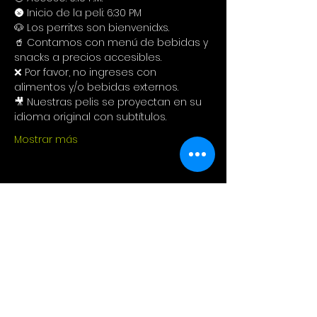
🌚 Inicio de la peli: 6:30 PM
🐶 Los perritxs son bienvenidxs.
🥤 Contamos con menú de bebidas y 
snacks a precios accesibles.
❌ Por favor, no ingreses con 
alimentos y/o bebidas externos.
🎥 Nuestras pelis se proyectan en su 
idioma original con subtítulos.
Mostrar más
Compartir este evento