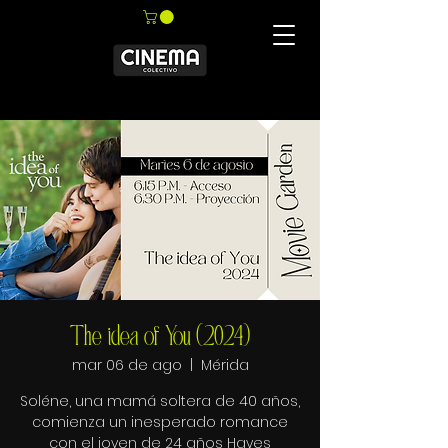
The idea of You (2024)
mar 06 de ago
  |  
Mérida
Soléne, una mamá soltera de 40 años,
comienza un inesperado romance
con el joven de 24 años Hayes