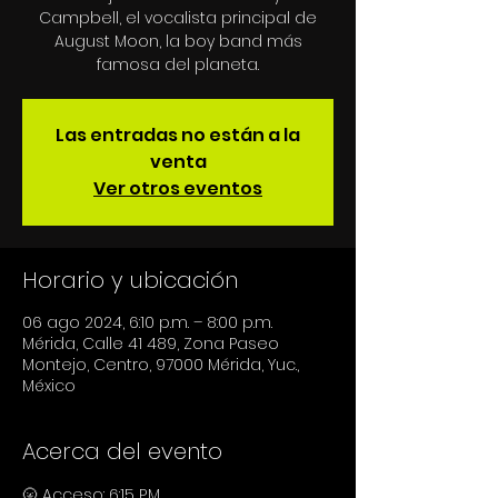
Campbell, el vocalista principal de
August Moon, la boy band más
Las entradas no están a la
venta
Ver otros eventos
Horario y ubicación
06 ago 2024, 6:10 p.m. – 8:00 p.m.
Mérida, Calle 41 489, Zona Paseo
Montejo, Centro, 97000 Mérida, Yuc.,
México
Acerca del evento
🌝 Acceso: 6:15 P.M.