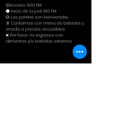
🌝Acceso: 8:00 P.M.
🌚 Inicio de la peli: 8:10 P.M.
🐶 Los perritxs son bienvenidxs.
🥤 Contamos con menú de bebidas y 
snacks a precios accesibles. 
❌ Por favor, no ingreses con 
alimentos y/o bebidas externos.
Compartir este evento
Cinema Colectivo
Pelis al aire libre en su idioma