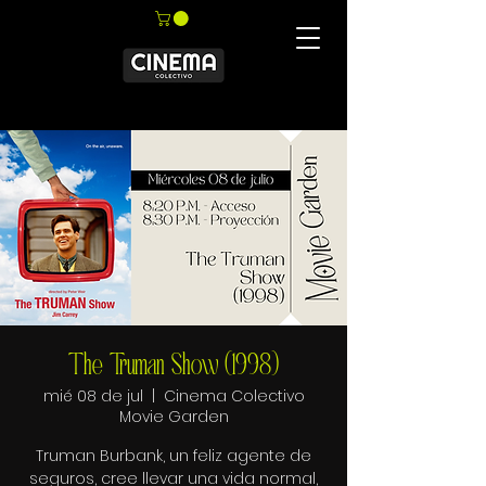
The Truman Show (1998)
mié 08 de jul
  |  
Cinema Colectivo
Movie Garden
Truman Burbank, un feliz agente de
seguros, cree llevar una vida normal,