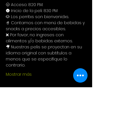
🌝 Acceso: 8:20 P.M.
🌚 Inicio de la peli: 8:30 PM
🐶 Los perritxs son bienvenidxs.
🥤 Contamos con menú de bebidas y 
snacks a precios accesibles. 
❌ Por favor, no ingreses con 
alimentos y/o bebidas externos. 
🎥 Nuestras pelis se proyectan en su 
idioma original con subtítulos a 
menos que se especifique lo 
contrario.
Mostrar más
Compartir este evento