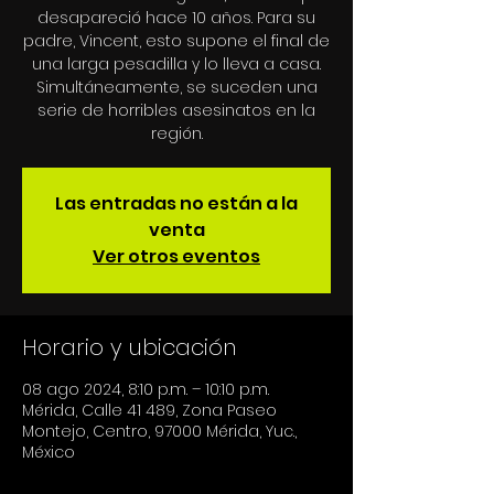
desapareció hace 10 años. Para su
padre, Vincent, esto supone el final de
una larga pesadilla y lo lleva a casa.
Simultáneamente, se suceden una
serie de horribles asesinatos en la
Las entradas no están a la
venta
Ver otros eventos
Horario y ubicación
08 ago 2024, 8:10 p.m. – 10:10 p.m.
Mérida, Calle 41 489, Zona Paseo
Montejo, Centro, 97000 Mérida, Yuc.,
México