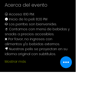
Acerca del evento
🌝 Acceso: 8:10 P.M.
🌚 Inicio de la peli: 8:20 PM
🐶 Los perritxs son bienvenidxs.
🥤 Contamos con menú de bebidas y 
snacks a precios accesibles.
❌ Por favor, no ingreses con 
alimentos y/o bebidas externos.
🎥 Nuestras pelis se proyectan en su 
idioma original con subtítulos.
Mostrar más
Compartir este evento