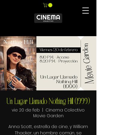
Un Lugar Llamado Nothing Hill (1999)
vie 20 de feb
  |  
Cinema Colectivo
Movie Garden
Anna Scott, estrella de cine, y William
Thacker, un hombre común, se