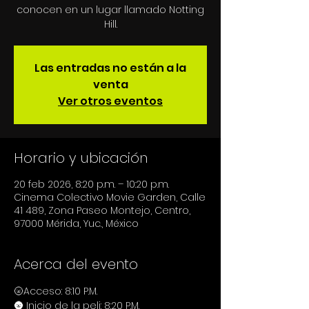
conocen en un lugar llamado Notting
Hill.
Las entradas no están a la
venta
Ver otros eventos
Horario y ubicación
20 feb 2026, 8:20 p.m. – 10:20 p.m.
Cinema Colectivo Movie Garden, Calle
41 489, Zona Paseo Montejo, Centro,
97000 Mérida, Yuc., México
Acerca del evento
🌝Acceso: 8:10 P.M.
🌚 Inicio de la peli: 8:20 P.M.