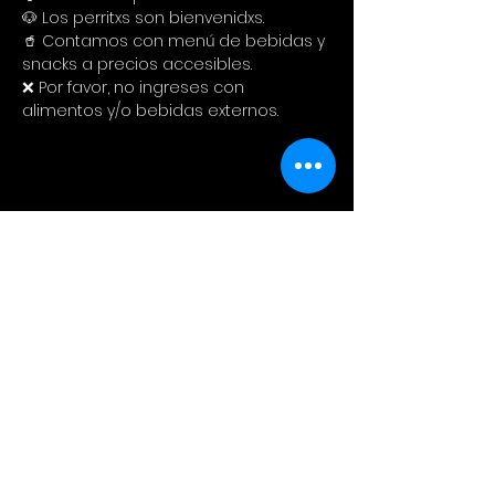
🐶 Los perritxs son bienvenidxs.
🥤 Contamos con menú de bebidas y 
snacks a precios accesibles. 
❌ Por favor, no ingreses con 
alimentos y/o bebidas externos.
Compartir este evento
Cinema Colectivo
Pelis al aire libre en su idioma
original + snacks + spot pet
friendly + tiendita de diseño local.