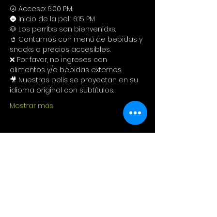
🌝 Acceso: 6:00 P.M.
🌚 Inicio de la peli: 6:15 PM
🐶 Los perritxs son bienvenidxs.
🥤 Contamos con menú de bebidas y 
snacks a precios accesibles. 
❌ Por favor, no ingreses con 
alimentos y/o bebidas externos. 
🎥 Nuestras pelis se proyectan en su 
idioma original con subtítulos.
Mostrar más
Compartir este evento