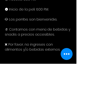
🌚 Inicio de la peli: 6:00 P.M.
🐶 Los perritxs son bienvenidxs.
🥤 Contamos con menú de bebidas y 
snacks a precios accesibles. 
❌ Por favor, no ingreses con 
alimentos y/o bebidas externos.
Compartir este evento