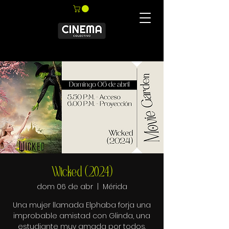
Wicked (2024)
dom 06 de abr
  |  
Mérida
Una mujer llamada Elphaba forja una
improbable amistad con Glinda, una
estudiante muy amada por todos.