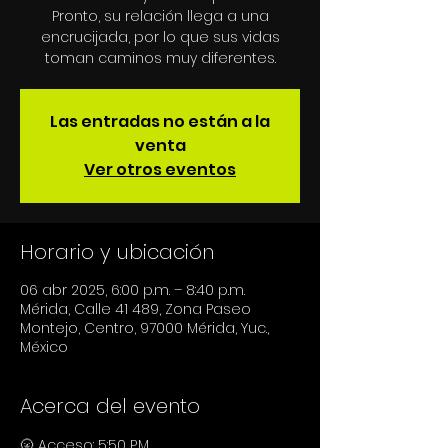
Pronto, su relación llega a una
encrucijada, por lo que sus vidas
toman caminos muy diferentes.
Las entradas no están a la
venta
Ver otros eventos
Horario y ubicación
06 abr 2025, 6:00 p.m. – 8:40 p.m.
Mérida, Calle 41 489, Zona Paseo
Montejo, Centro, 97000 Mérida, Yuc.,
México
Acerca del evento
🌝 Acceso: 5:50 P.M.