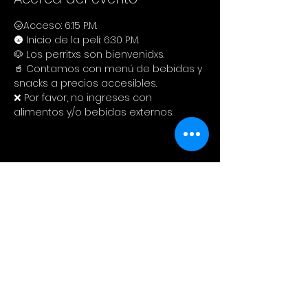
🌝Acceso: 6:15 P.M.
🌚 Inicio de la peli: 6:30 P.M.
🐶 Los perritxs son bienvenidxs.
🥤 Contamos con menú de bebidas y 
snacks a precios accesibles. 
❌ Por favor, no ingreses con 
alimentos y/o bebidas externos.
Compartir este evento
Cinema Colectivo