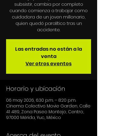
subsistir, cambia por completo
cuando comienza a trabajar como
cuidadora de un joven millonario,
quien quedó paralítico tras un
accidente.
Las entradas no están a la
venta
Ver otros eventos
Horario y ubicación
06 may 2026, 6:30 p.m. – 8:20 p.m.
Cinema Colectivo Movie Garden, Calle
41 489, Zona Paseo Montejo, Centro,
97000 Mérida, Yuc., México
Acerca del evento